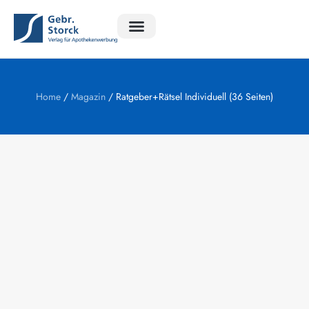
Ratgeber Apotheke
Ratgeber Exclusiv
Rätsel Magazin
Home
/
Magazin
/ Ratgeber+Rätsel Individuell (36 Seiten)