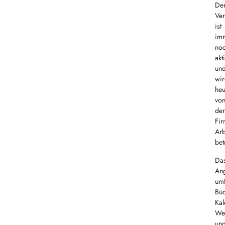
De
Ver
ist
im
no
akt
un
wi
heu
vo
der
Fi
Arb
bet
Da
An
umf
Büc
Kal
Wer
un