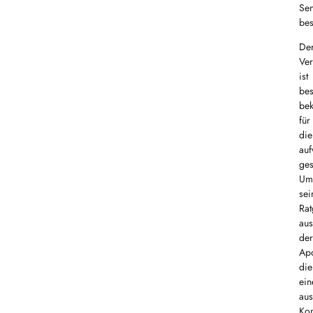
Sen
bes
De
Ver
ist
be
bek
für
die
au
ges
Um
sei
Rat
aus
der
Apo
die
ein
au
Ko