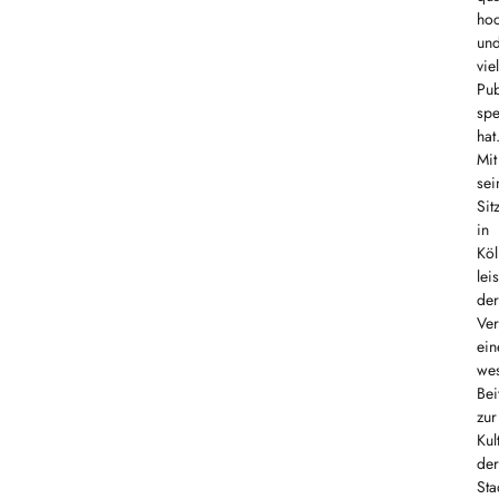
hoc
un
vie
Pub
spe
hat
Mit
se
Sit
in
Köl
leis
der
Ver
ein
wes
Bei
zur
Kul
der
Sta