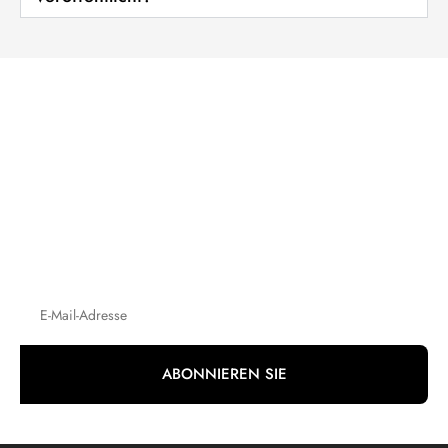
NEWSLETTER - ABONNIEREN
Bleiben Sie informiert mit unseren
Updates
Abonnieren Sie unseren Newsletter mit den neuesten
Veröffentlichungen, Produkten, Kalendern und Artikeln zu aktuellen
gesellschaftlichen Themen wie Seniorengesundheit und Ernährung.
Verpassen Sie keine wichtigen Informationen und Ressourcen. Jetzt
abonnieren!
ABONNIEREN SIE