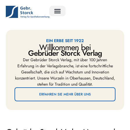
Ratgeber Apotheke
Ratgeber Exclusiv
Rätsel Magazin
EIN ERBE SEIT 1922
Willkommen bei
Gebrüder Storck Verlag
Der Gebrüder Storck Verlag, mit über 100 Jahren
Erfahrung in der Verlagsbranche, ist eine fortschrittliche
Gesellschaft, die sich auf Wachstum und Innovation
konzentriert. Unsere Wurzeln in Oberhausen, Deutschland,
stehen für Tradition und Qualität.
ERFAHREN SIE MEHR ÜBER UNS