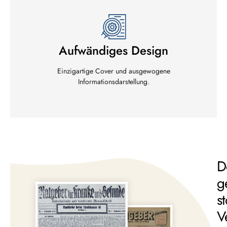
Aufwändiges Design
Einzigartige Cover und ausgewogene
Informationsdarstellung.
D
g
s
V