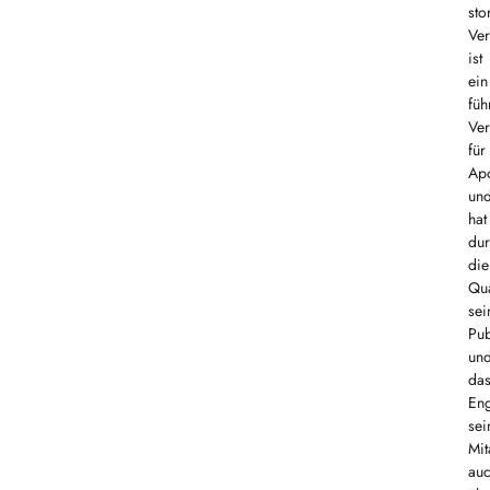
sto
Ver
ist
ein
füh
Ver
für
Ap
un
hat
du
die
Qua
sei
Pub
un
da
En
sei
Mit
au