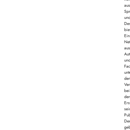
aus
Sp
un
De
bie
Ein
Ne
aus
Aut
un
Fac
unt
de
Ver
bei
der
Ers
sei
Pub
De
ge