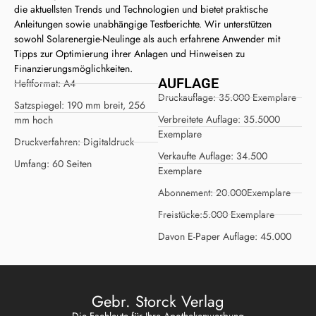
die aktuellsten Trends und Technologien und bietet praktische
Anleitungen sowie unabhängige Testberichte. Wir unterstützen
sowohl Solarenergie-Neulinge als auch erfahrene Anwender mit
Tipps zur Optimierung ihrer Anlagen und Hinweisen zu
Finanzierungsmöglichkeiten.
AUFLAGE
Heftformat:
A4
Druckauflage:
35.000 Exemplare
Satzspiegel:
190 mm breit, 256
Verbreitete Auflage:
35.5000
mm hoch
Exemplare
Druckverfahren:
Digitaldruck
Verkaufte Auflage:
34.500
Umfang:
60 Seiten
Exemplare
Abonnement:
20.000Exemplare
Freistücke:
5.000 Exemplare
Davon E-Paper Auflage:
45.000
Gebr. Storck Verlag
Die Fachleute für Ihre Apothekenwerbung